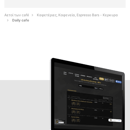
Αετοί των café
Καφετέριες, Καφενεία, Espresso Bars - Κερκυρα
Daily cafe