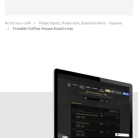
Αετοί των café
Καφετέριες, Καφενεία, Espresso Bars - Λαρισα
Franklin Coffee House Καρδίτσης