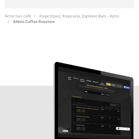
Αετοί των café
Καφετέριες, Καφενεία, Espresso Bars - Άρτα
Allemi Coffee Roasters