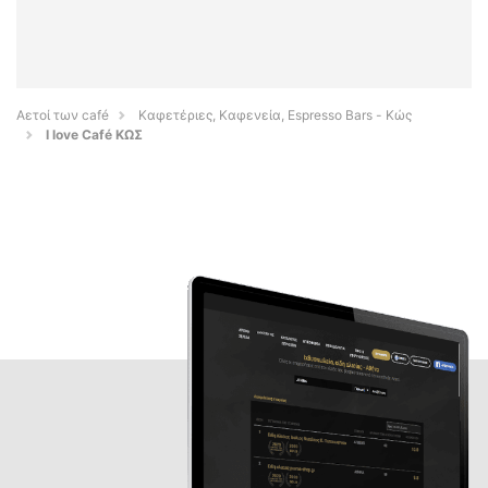
Αετοί των café
Καφετέριες, Καφενεία, Espresso Bars - Κώς
I love Café ΚΩΣ