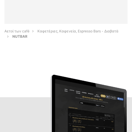
Αετοί των café
Καφετέριες, Καφενεία, Espresso Bars - Διαβατά
NUTBAR