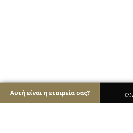
Αυτή είναι η εταιρεία σας?
Ελέ
Αετοί των café
Καφετέριες, Καφενεία, Espresso 