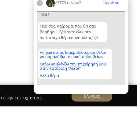
ΑΕΤΟΊ των café
Live chat
03:31
Γεια σας. Χαίρομαι που θα σας
βοηθήσω! 🙂 Κάντε κλικ στο
αντίστοιχο θέμα συνομιλίας! 🙂
Ανήκω στους διακριθέντες και θέλω
να παραλάβω το πακέτο βραβείων
Θέλω να ελέγξω την επιχείρηση μου
στην κατάταξη "Αετοί"
Άλλο θέμα
Έλεγχος
τε την επιτυχία σας.