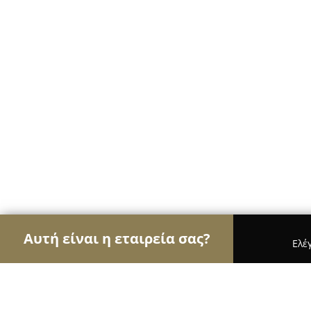
Αυτή είναι η εταιρεία σας?
Ελέ
Αετοί των café
Καφετέριες, Καφενεία, Espresso 