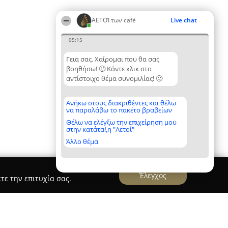
ΑΕΤΟΊ των café
Live chat
05:15
Γεια σας. Χαίρομαι που θα σας
βοηθήσω! 🙂 Κάντε κλικ στο
αντίστοιχο θέμα συνομιλίας! 🙂
Ανήκω στους διακριθέντες και θέλω
να παραλάβω το πακέτο βραβείων
Θέλω να ελέγξω την επιχείρηση μου
στην κατάταξη "Αετοί"
Άλλο θέμα
Έλεγχος
τε την επιτυχία σας.