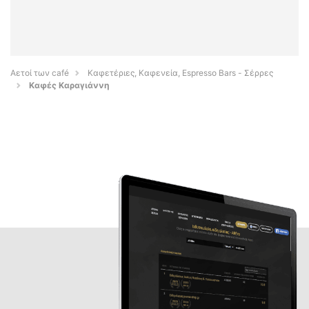
Αετοί των café
Καφετέριες, Καφενεία, Espresso Bars - Σέρρες
Καφές Καραγιάννη