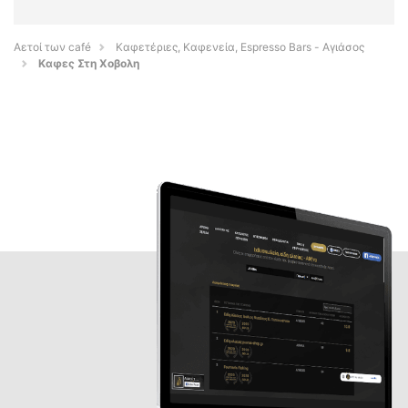
Αετοί των café
Καφετέριες, Καφενεία, Espresso Bars - Αγιάσος
Καφες Στη Χοβολη