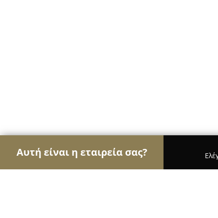
Αυτή είναι η εταιρεία σας?
Ελέ
Αετοί των café
Καφετέριες, Καφενεία, Espresso 