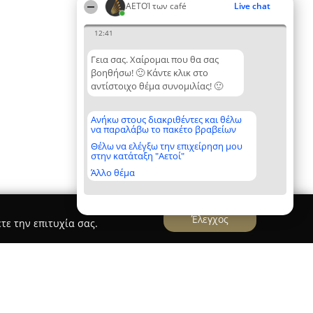
ΑΕΤΟΊ των café
Live chat
12:41
Γεια σας. Χαίρομαι που θα σας
βοηθήσω! 🙂 Κάντε κλικ στο
αντίστοιχο θέμα συνομιλίας! 🙂
Ανήκω στους διακριθέντες και θέλω
να παραλάβω το πακέτο βραβείων
Θέλω να ελέγξω την επιχείρηση μου
στην κατάταξη "Αετοί"
Άλλο θέμα
Έλεγχος
τε την επιτυχία σας.