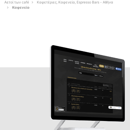
Αετοί των café
Καφετέριες, Καφενεία, Espresso Bars - Αθήνα
Καφενείο