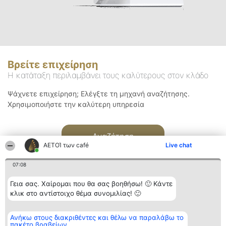
Βρείτε επιχείρηση
Η κατάταξη περιλαμβάνει τους καλύτερους στον κλάδο
Ψάχνετε επιχείρηση; Ελέγξτε τη μηχανή αναζήτησης.
Χρησιμοποιήστε την καλύτερη υπηρεσία
Αναζήτηση
ΑΕΤΟΊ των café
Live chat
07:08
Γεια σας. Χαίρομαι που θα σας βοηθήσω! 🙂 Κάντε
κλικ στο αντίστοιχο θέμα συνομιλίας! 🙂
Διοργανωτής της
Κατάταξη
Επικοινωνία
Ανήκω στους διακριθέντες και θέλω να παραλάβω το
κατάταξης
Διακριθέντες
Επικοινωνία
πακέτο βραβείων
BEAUTIFUL COMPANY
Λίστα όλων