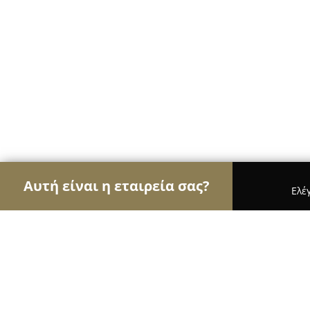
Αυτή είναι η εταιρεία σας?
Ελέ
Αετοί των café
Καφετέριες, Καφενεία, Espresso
Παραδοσιακο Καφενειο