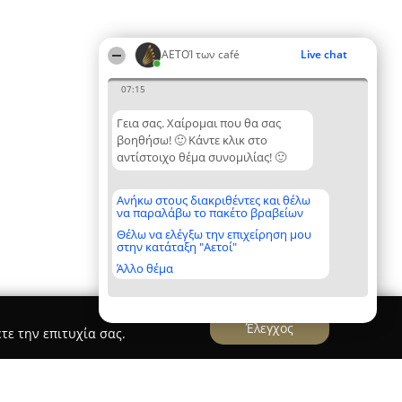
ΑΕΤΟΊ των café
Live chat
07:15
Γεια σας. Χαίρομαι που θα σας
βοηθήσω! 🙂 Κάντε κλικ στο
αντίστοιχο θέμα συνομιλίας! 🙂
Ανήκω στους διακριθέντες και θέλω
να παραλάβω το πακέτο βραβείων
Θέλω να ελέγξω την επιχείρηση μου
στην κατάταξη "Αετοί"
Άλλο θέμα
Έλεγχος
τε την επιτυχία σας.