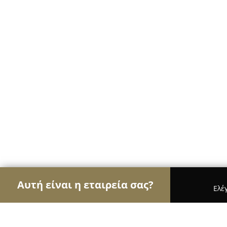
Αυτή είναι η εταιρεία σας?
Ελέ
Αετοί των café
Καφετέριες, Καφενεία, Espresso 