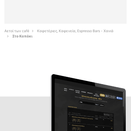
Αετοί των café
Καφετέριες, Καφενεία, Espresso Bars - Χανιά
Στο Καπάκι