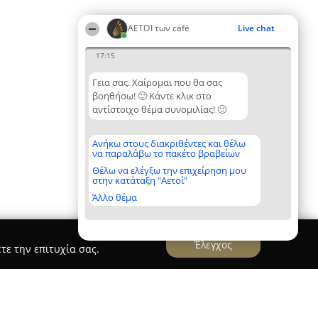
ΑΕΤΟΊ των café
Live chat
17:15
Γεια σας. Χαίρομαι που θα σας
βοηθήσω! 🙂 Κάντε κλικ στο
αντίστοιχο θέμα συνομιλίας! 🙂
Ανήκω στους διακριθέντες και θέλω
να παραλάβω το πακέτο βραβείων
Θέλω να ελέγξω την επιχείρηση μου
στην κατάταξη "Αετοί"
Άλλο θέμα
Έλεγχος
τε την επιτυχία σας.