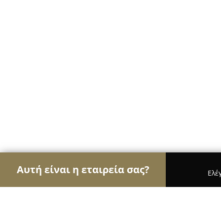
Αυτή είναι η εταιρεία σας?
Ελέ
Αετοί των café
Καφετέριες, Καφενεία, Espresso 