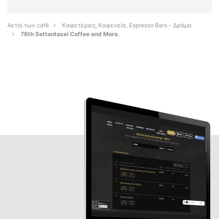
Αετοί των café
Καφετέριες, Καφενεία, Espresso Bars - Δράμα
76th Settantasei Coffee and More.