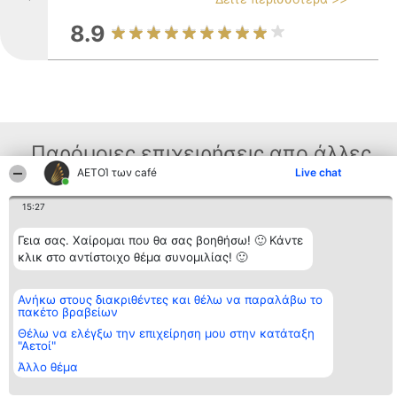
8.9
Παρόμοιες επιχειρήσεις απο άλλες
ΑΕΤΟΊ των café
Live chat
περιοχές
15:27
Γεια σας. Χαίρομαι που θα σας βοηθήσω! 🙂 Κάντε
Διοργανωτής της
Κατάταξη
Επικοινωνία
κατάταξης
κλικ στο αντίστοιχο θέμα συνομιλίας! 🙂
Διακριθέντες
Επικοινωνία
BEAUTIFUL COMPANY
Λίστα όλων
Μονοπρόσωπη ΙΚΕ
των
ΤΗΛ. ΕΠΙΚΟΙΝΩΝΙΑΣ:
διακριθέντων
Ανήκω στους διακριθέντες και θέλω να παραλάβω το
2104128019
Μεθοδολογία
πακέτο βραβείων
email:
Όροι &
Θέλω να ελέγξω την επιχείρηση μου στην κατάταξη
aetoi@beautifulcompany.co
προϋποθέσεις
"Αετοί"
ΠΟΛΙΤΙΚΗ
ΑΠΟΡΡΗΤΟΥ
Άλλο θέμα