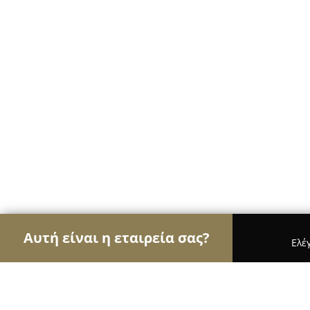
Αυτή είναι η εταιρεία σας?
Ελέ
Αετοί των café
Καφετέριες, Καφενεία, Espresso 