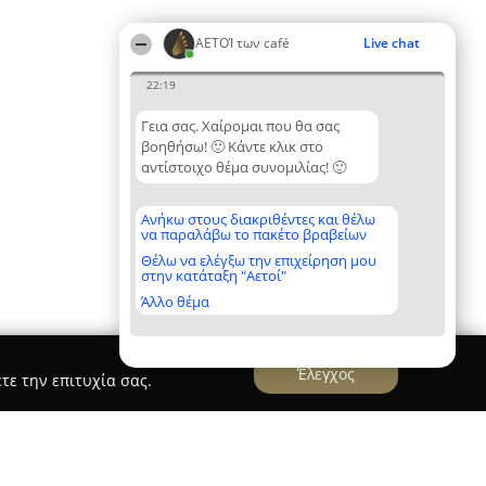
ΑΕΤΟΊ των café
Live chat
22:19
Γεια σας. Χαίρομαι που θα σας
βοηθήσω! 🙂 Κάντε κλικ στο
αντίστοιχο θέμα συνομιλίας! 🙂
Ανήκω στους διακριθέντες και θέλω
να παραλάβω το πακέτο βραβείων
Θέλω να ελέγξω την επιχείρηση μου
στην κατάταξη "Αετοί"
Άλλο θέμα
Έλεγχος
τε την επιτυχία σας.