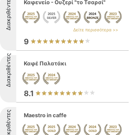
Διακριθέντες
Καφενείο - Ουζερί "το Τσαρσί"
Δείτε περισσότερα >>
9
Διακριθέντες
Καφέ Παλατάκι
8.1
Διακριθέντες
Maestro in caffe