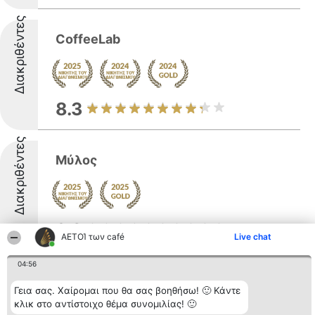
Διακριθέντες
CoffeeLab
8.3
Διακριθέντες
Μύλος
9.3
ΑΕΤΟΊ των café
Live chat
04:56
Διακριθέντες
Το Καφέ Της Καρυας
Γεια σας. Χαίρομαι που θα σας βοηθήσω! 🙂 Κάντε
κλικ στο αντίστοιχο θέμα συνομιλίας! 🙂