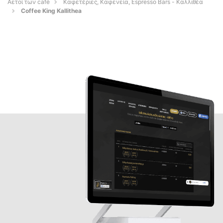
Αετοί των café
Καφετέριες, Καφενεία, Espresso Bars - Καλλιθέα
Coffee King Kallithea