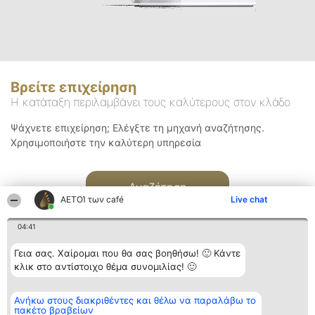
Βρείτε επιχείρηση
Η κατάταξη περιλαμβάνει τους καλύτερους στον κλάδο
Ψάχνετε επιχείρηση; Ελέγξτε τη μηχανή αναζήτησης.
Χρησιμοποιήστε την καλύτερη υπηρεσία
Αναζήτηση
ΑΕΤΟΊ των café
Live chat
04:41
Γεια σας. Χαίρομαι που θα σας βοηθήσω! 🙂 Κάντε
κλικ στο αντίστοιχο θέμα συνομιλίας! 🙂
Διοργανωτής της
Κατάταξη
Επικοινωνία
Ανήκω στους διακριθέντες και θέλω να παραλάβω το
κατάταξης
Διακριθέντες
Επικοινωνία
πακέτο βραβείων
BEAUTIFUL COMPANY
Λίστα όλων