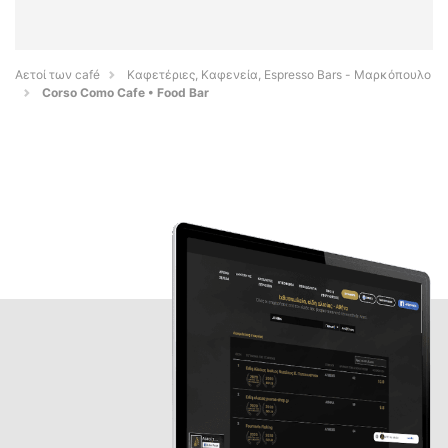
Αετοί των café
Καφετέριες, Καφενεία, Espresso Bars - Μαρκόπουλο
Corso Como Cafe • Food Bar