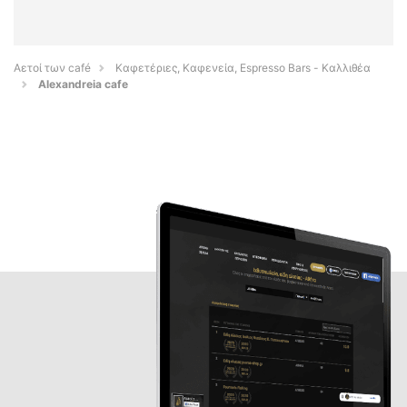
Αετοί των café
Καφετέριες, Καφενεία, Espresso Bars - Καλλιθέα
Alexandreia cafe