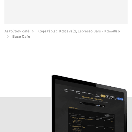
Αετοί των café
Καφετέριες, Καφενεία, Espresso Bars - Καλλιθέα
Base Cafe