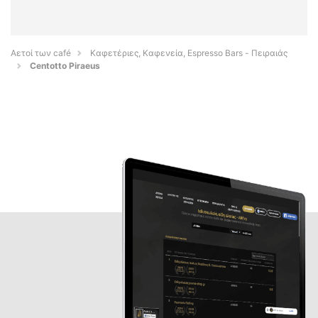
Αετοί των café
Καφετέριες, Καφενεία, Espresso Bars - Πειραιάς
Centotto Piraeus