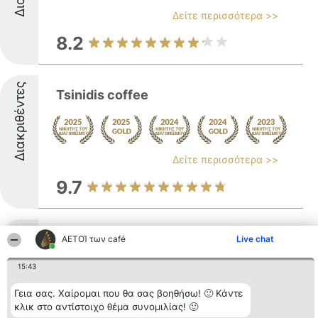
Δείτε περισσότερα >>
8.2
Διακριθέντες
Tsinidis coffee
Δείτε περισσότερα >>
9.7
Διακριθέντες
46degrees Coffee Roasters
ΑΕΤΟΊ των café
Live chat
15:43
Γεια σας. Χαίρομαι που θα σας βοηθήσω! 🙂 Κάντε
Δείτε περισσότερα >>
κλικ στο αντίστοιχο θέμα συνομιλίας! 🙂