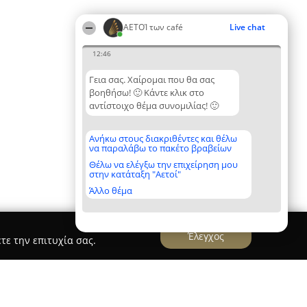
ΑΕΤΟΊ των café
Live chat
12:46
Γεια σας. Χαίρομαι που θα σας
βοηθήσω! 🙂 Κάντε κλικ στο
αντίστοιχο θέμα συνομιλίας! 🙂
Ανήκω στους διακριθέντες και θέλω
να παραλάβω το πακέτο βραβείων
Θέλω να ελέγξω την επιχείρηση μου
στην κατάταξη "Αετοί"
Άλλο θέμα
Έλεγχος
τε την επιτυχία σας.