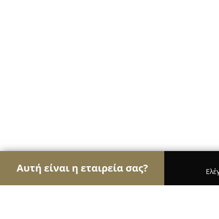
Αυτή είναι η εταιρεία σας?
Ελέ
Αετοί των café
Καφετέριες, Καφενεία, Espresso