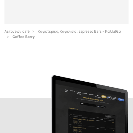
Αετοί των café
Καφετέριες, Καφενεία, Espresso Bars - Καλλιθέα
Coffee Berry