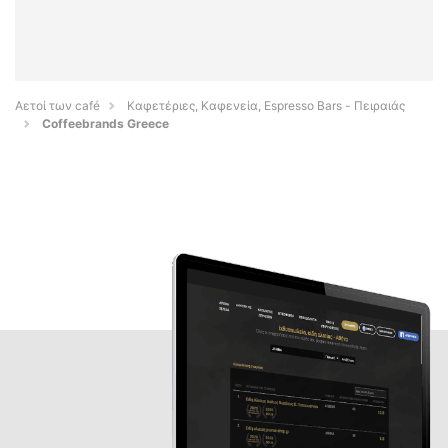
Αετοί των café
Καφετέριες, Καφενεία, Espresso Bars - Πειραιάς
Coffeebrands Greece