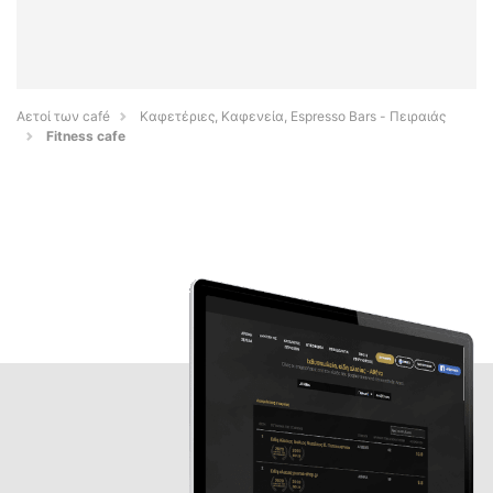
Αετοί των café
Καφετέριες, Καφενεία, Espresso Bars - Πειραιάς
Fitness cafe