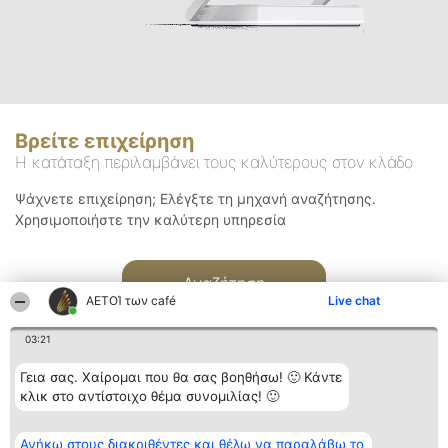
Βρείτε επιχείρηση
Η κατάταξη περιλαμβάνει τους καλύτερους στον κλάδο
Ψάχνετε επιχείρηση; Ελέγξτε τη μηχανή αναζήτησης.
Χρησιμοποιήστε την καλύτερη υπηρεσία
Αναζήτηση
ΑΕΤΟΊ των café
Live chat
03:21
Γεια σας. Χαίρομαι που θα σας βοηθήσω! 🙂 Κάντε
κλικ στο αντίστοιχο θέμα συνομιλίας! 🙂
Διοργανωτής της
Κατάταξη
Επικοινωνία
Ανήκω στους διακριθέντες και θέλω να παραλάβω το
κατάταξης
Διακριθέντες
Επικοινωνία