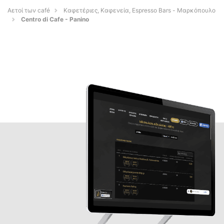
Αετοί των café
Καφετέριες, Καφενεία, Espresso Bars - Μαρκόπουλο
Centro di Cafe - Panino