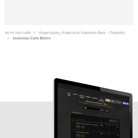
Αετοί των café
Καφετέριες, Καφενεία, Espresso Bars - Πειραιάς
Inversion Cafe Bistro