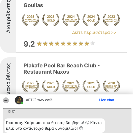
Διακριθέντες
Goulias
Δείτε περισσότερα >>
9.2
Plakafe Pool Bar Beach Club -
Διακριθέντες
Restaurant Naxos
Δείτε περισσότερα >>
ΑΕΤΟΊ των café
Live chat
9.3
13:17
Γεια σας. Χαίρομαι που θα σας βοηθήσω! 🙂 Κάντε
κλικ στο αντίστοιχο θέμα συνομιλίας! 🙂
Χαρά