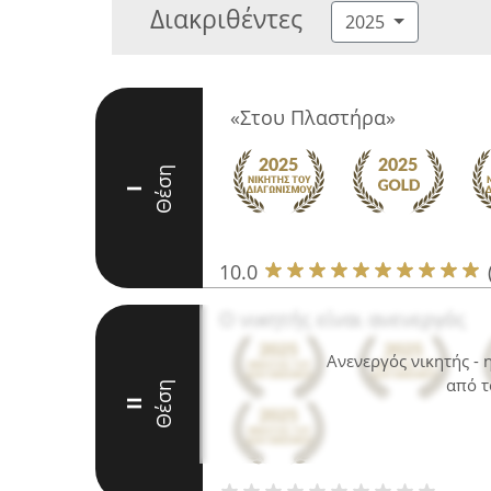
Διακριθέντες
2025
«Στου Πλαστήρα»
Θέση
I
10.0
Ο νικητής είναι ανενεργός
Ανενεργός νικητής -
από τ
Θέση
II