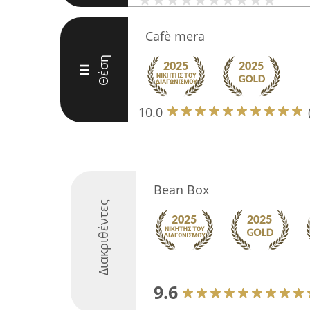
Cafè mera
Θέση
III
10.0
Bean Box
Διακριθέντες
9.6